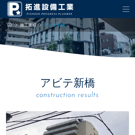



施工実績
アビテ新橋
アビテ新橋
construction results