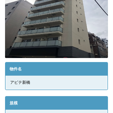
物件名
アビテ新橋
規模