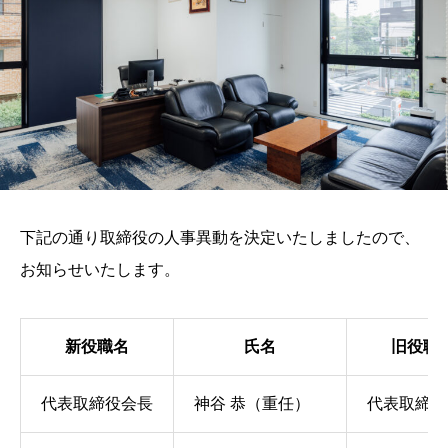
下記の通り取締役の人事異動を決定いたしましたので、
お知らせいたします。
新役職名
氏名
旧役職
代表取締役会⾧
神谷 恭（重任）
代表取締役